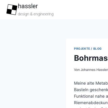
Zum
hassler
Inhalt
design & engineering
springen
PROJEKTE / BLOG
Bohrmasc
Von
Johannes Hassle
Meine alte Metab
Basteln geschenk
Funktional nahe a
Riemenabdeckung. 